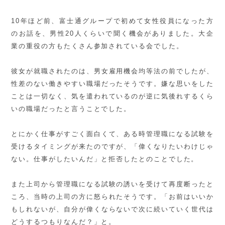
10
年ほど前、富士通グループで初めて女性役員になった方
のお話を、男性
20
人くらいで聞く機会がありました。大企
業の重役の方もたくさん参加されている会でした。
彼女が就職されたのは、男女雇用機会均等法の前でしたが、
性差のない働きやすい職場だったそうです。嫌な思いをした
ことは一切なく、気を遣われているのが逆に気後れするくら
いの職場だったと言うことでした。
とにかく仕事がすごく面白くて、ある時管理職になる試験を
受けるタイミングが来たのですが、「偉くなりたいわけじゃ
ない。仕事がしたいんだ」と拒否したとのことでした。
また上司から管理職になる試験の誘いを受けて再度断ったと
ころ、当時の上司の方に怒られたそうです。「お前はいいか
もしれないが、自分が偉くならないで次に続いていく世代は
どうするつもりなんだ？」と。