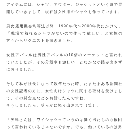
アイテムには、シャツ、アウター、ジャケットという形で展
開していきまして、現在は女性用のシャツも作っています。
男女雇用機会均等法以降、
1990
年代〜
2000
年代にかけて、
「職場で着れるシャツがないので作って欲しい」と女性の
方々からリクエストを頂きました。
女性アパレルは男性アパレルの
10
倍のマーケットと言われ
ていましたが、その分競争も激しい、となかなか踏み出さず
におりました。
そして私が社長になって数年たった時、たまたまある新聞社
の女性記者の方に、女性向けシャツに関する取材を受けまし
て、その懸念点などをお話したんですね。
そうしましたら、明らかに怒り出されて（笑）。
「矢島さんは、ワイシャツっていうのは働く男たちの応援団
って言われているじゃないですか。でも、働いているのは男