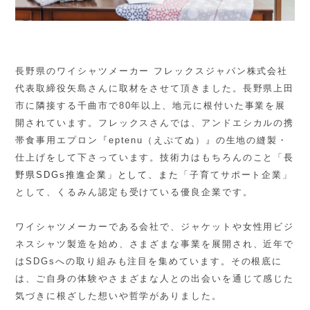
長野県のワイシャツメーカー フレックスジャパン株式会社
代表取締役矢島さんに取材をさせて頂きました。長野県上田
市に隣接する千曲市で
80
年以上、地元に根付いた事業を展
開されています。フレックスさんでは、アンドエシカルの携
帯食事用エプロン『
eptenu
（えぷてぬ）』の生地の縫製・
仕上げをして下さっています。技術力はもちろんのこと「
長
野県
SDGs
推進企業」として、また
「子育てサポート企業」
として、くるみん認定も受けている優良企業です。
ワイシャツメーカーである会社で、ジャケットや女性用ビジ
ネスシャツ製造を始め、さまざまな事業を展開され、近年で
は
SDGs
への取り組みも注目を集めています。その根底に
は、ご自身の体験やさまざまな人との出会いを通じて感じた
気づきに根ざした想いや哲学がありました。